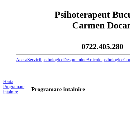
Psihoterapeut Bucu
Carmen Doca
0722.405.280
Acasa
Servicii psihologice
Despre mine
Articole psihologice
Con
Harta
Programare
Programare intalnire
intalnire